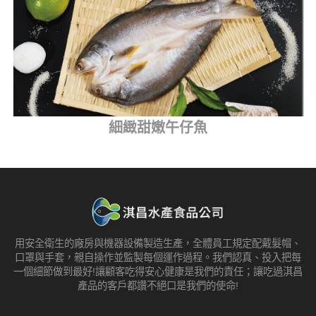
細緻甜嫩午仔魚
用安全衛生的廠房與機器設備製造生產，全體員工規定配戴髮帽、
口罩與手套，親自操作並監製每個運作過程。我們認真、投入把每
一個細節做到最好!讓顧客吃得安心健康是我們的責任；讓吃過淇昌
產品的客戶都讚不絕口是我們的使命!