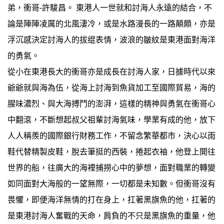
弟，衝哥-許駿昌。 東港人一世就和討海人永遠的結合，不
論是陣陣凌厲的北風淒冷，或是水路漫長的一路顛頗，亦是
浮沉感決定討海人的拔绲表情，波浪的皺紋是東港面對海洋
的勇氣。
從小在東港長大的衝哥亦是成長在討海人家，日據時代以來
爺爺就與海為伍，從海上討海到魚貨加工至國際貿易，海的
腥味濃烈、與大海搏鬥的澎湃，這樣的精神與勇氣在衝哥心
中翻滾，不斷想起叔父祖輩討海氣味，學業有成的他，放下
人人稱羨的國際銀行財務工作，不留念繁華都市，決心以雨
鞋代替精製皮鞋，脫去筆挺的西裝，捲起衣袖，他登上開往
世界的船，往廣大的海裡捕撈心中的夢想，面對職業的轉變
如同面對大海般的一望無際，一切都是未知數。但衝哥沒有
畏懼，即便海洋無情的打在身上，扛著黑旗魚的他，扛著的
是東港討海人奮戰的天命，肩負的不只是黑旗魚的重量，他